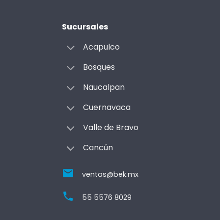
Sucursales
Acapulco
Bosques
Naucalpan
Cuernavaca
Valle de Bravo
Cancún
ventas@bek.mx
55 5576 8029