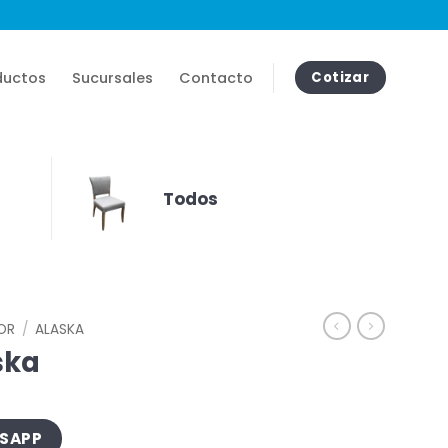
ductos
Sucursales
Contacto
Cotizar
Todos
IOR
/
ALASKA
ska
TSAPP