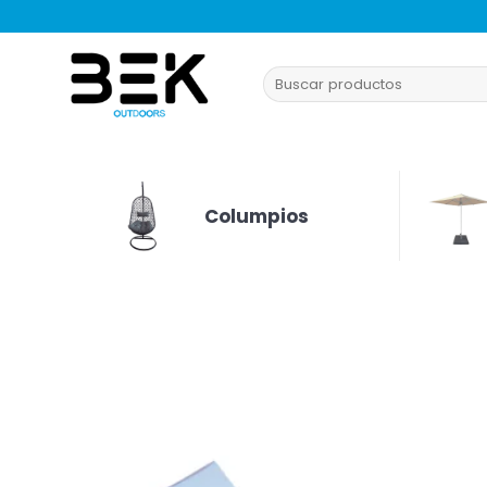
Saltar
al
contenido
Buscar
por:
Columpios