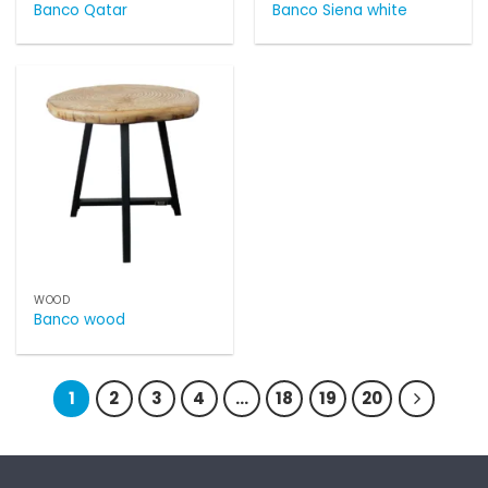
Banco Qatar
Banco Siena white
WOOD
Banco wood
1
2
3
4
…
18
19
20