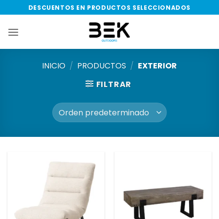
Saltar
DESCUENTOS EN PRODUCTOS SELECCIONADOS
al
contenido
INICIO
/
PRODUCTOS
/
EXTERIOR
FILTRAR