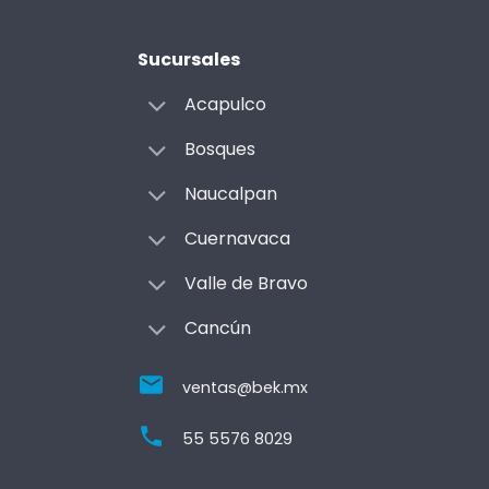
Sucursales
Acapulco
Bosques
Naucalpan
Cuernavaca
Valle de Bravo
Cancún
ventas@bek.mx
55 5576 8029