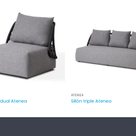
ATENEA
vidual Atenea
Sillón triple Atenea