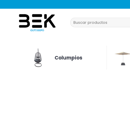
Saltar
al
contenido
Buscar
por:
Columpios