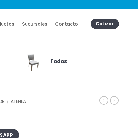
ductos
Sucursales
Contacto
Cotizar
Todos
IOR
/
ATENEA
TSAPP