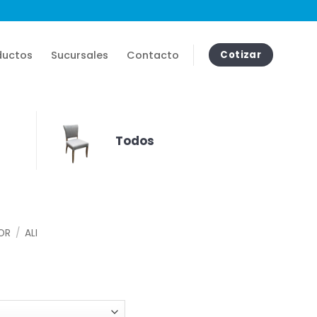
ductos
Sucursales
Contacto
Cotizar
Todos
IOR
/
ALI