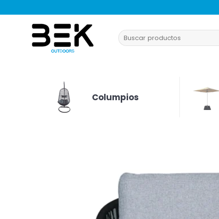
Saltar
al
contenido
Buscar
por:
Columpios