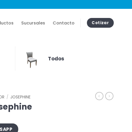
ductos
Sucursales
Contacto
Cotizar
Todos
IOR
/
JOSEPHINE
osephine
TSAPP