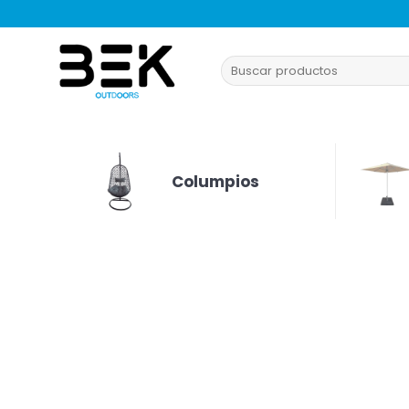
Saltar
al
contenido
Buscar
por:
Columpios