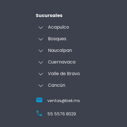
Sucursales
Acapulco
Bosques
Naucalpan
Cuernavaca
Valle de Bravo
Cancún
ventas@bek.mx
55 5576 8029