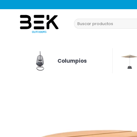
Saltar
al
contenido
Buscar
por:
Columpios