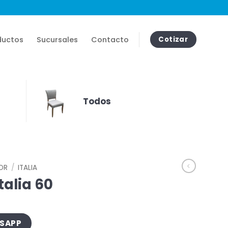
ductos
Sucursales
Contacto
Cotizar
Todos
IOR
/
ITALIA
talia 60
TSAPP