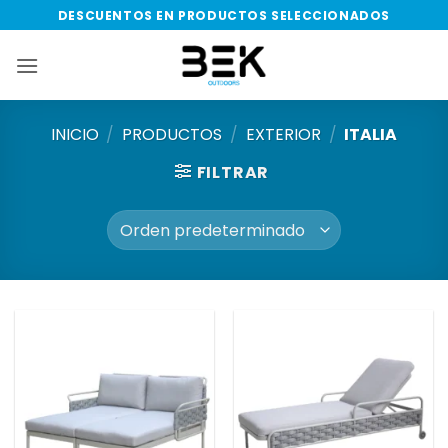
Saltar
DESCUENTOS EN PRODUCTOS SELECCIONADOS
al
contenido
INICIO
/
PRODUCTOS
/
EXTERIOR
/
ITALIA
FILTRAR