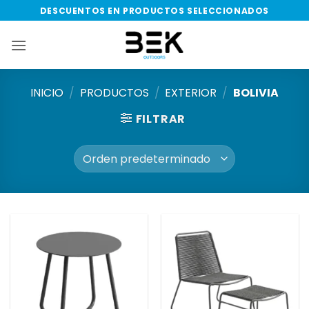
Saltar
DESCUENTOS EN PRODUCTOS SELECCIONADOS
al
contenido
INICIO
/
PRODUCTOS
/
EXTERIOR
/
BOLIVIA
FILTRAR