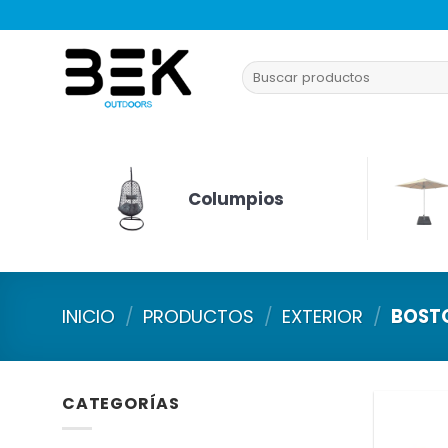
Saltar
al
contenido
Buscar
por:
Columpios
INICIO
/
PRODUCTOS
/
EXTERIOR
/
BOST
CATEGORÍAS