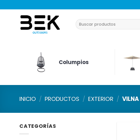
Saltar
al
contenido
Buscar
por:
Columpios
INICIO
/
PRODUCTOS
/
EXTERIOR
/
VILNA
CATEGORÍAS